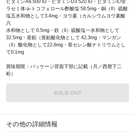
ビタミンA6.500 IU・ビタミンD3 520 IU・ビタミンE/全
ラセミ体-a-トコフェロール酢酸塩 58.5mg・銅（II）硫酸
塩五水和物として3.4mg・ヨウ素（カルシウムヨウ素酸
六
水和物として 0.5mg・鉄（II）硫酸塩一水和物として
32.5mg・亜鉛（亜鉛酸化物として 42.3mg・マンガン
（II）酸化物として22.8mg・亜セレン酸ナトリウムとし
て0.1mg
賞味期限：パッケージ背面下部に記載（月／西暦下二
桁）
SOLD OUT
その他の詳細情報