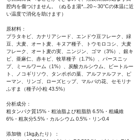
腔内を傷つけません。（ぬるま湯*...20～30°Cの体温に近
い温度で消化を助けます）
原材料：
プラタキビ、カナリアシード、エンドウ豆フレーク、緑
豆、大麦、オート麦、キヌア種子、トウモロコシ、大麦
フレーク、オート麦の実、ニンジン、ゴマ（3%）、銀キ
ビ、亜麻仁、赤キビ、牧草種子（1.7%）、パースニッ
プ、ミールワーム（1%）、炭酸カルシウム、ビートルー
ト、ノコギリソウ、タンポポの葉、アルファルファ、ピ
ーマン、リンゴ、ローズヒップ、マルバの花、セモリナ
ふすま（種子/小粒 43.5%）
分析成分：
粗タンパク質15%・粗油脂よび粗脂肪 6.5%・粗繊維
6%・粗灰分5.5%・カルシウム 0.5%・リン0.4
添加物（1kgあたり）：